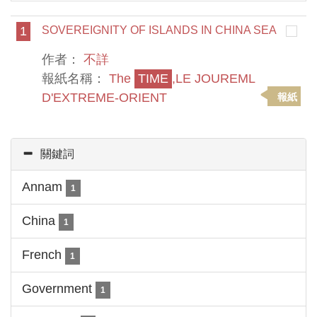
1
SOVEREIGNITY OF ISLANDS IN CHINA SEA
作者：
不詳
報紙名稱：
The
TIME
,LE JOUREML
D'EXTREME-ORIENT
報紙
關鍵詞
Annam
1
China
1
French
1
Government
1