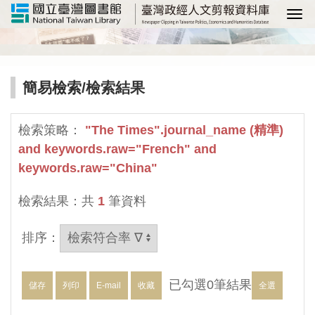
選
簡易檢索
/檢索結果
檢索策略：
"The Times".journal_name (精準)
and keywords.raw="French" and
keywords.raw="China"
檢索結果：共
1
筆資料
排序：
已勾選
0
筆結果
儲存
列印
E-mail
收藏
全選