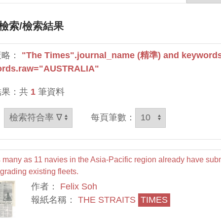
檢索
/檢索結果
策略：
"The Times".journal_name (精準) and keywords
ords.raw="AUSTRALIA"
結果：共
1
筆資料
：
每頁筆數：
 many as 11 navies in the Asia-Pacific region already have sub
grading existing fleets.
作者：
Felix Soh
報紙名稱：
THE STRAITS
TIMES