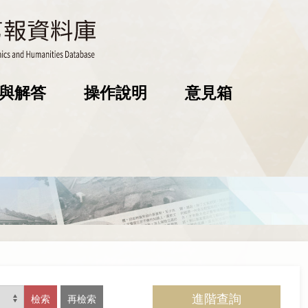
與解答
操作說明
意見箱
進階查詢
檢索
再檢索