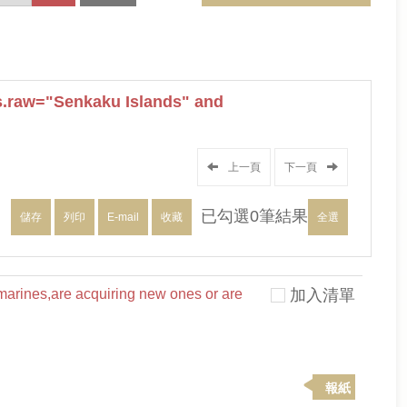
.raw="Senkaku Islands" and
上一頁
下一頁
已勾選
0
筆結果
儲存
列印
E-mail
收藏
全選
marines,are acquiring new ones or are
加入清單
報紙