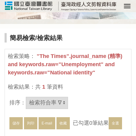
選
簡易檢索
/檢索結果
檢索策略：
"The Times".journal_name (精準)
and keywords.raw="Unemployment" and
keywords.raw="National identity"
檢索結果：共
1
筆資料
排序：
已勾選
0
筆結果
儲存
列印
E-mail
收藏
全選