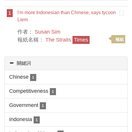
1
I'm more Indonesian than Chinese, says tycoon
Liem
作者：
Susan Sim
報紙名稱：
The Straits
Times
報紙
關鍵詞
Chinese
1
Competitiveness
1
Government
1
Indonesia
1