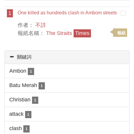
1
One killed as hundreds clash in Ambom streets
作者：
不詳
報紙名稱：
The Straits
Times
報紙
關鍵詞
Ambon
1
Batu Merah
1
Christian
1
attack
1
clash
1