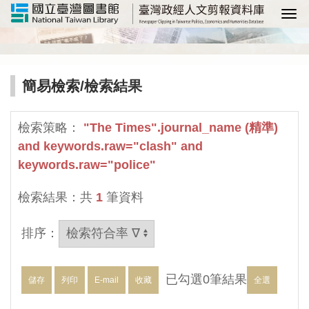
選
簡易檢索
/檢索結果
檢索策略：
"The Times".journal_name (精準)
and keywords.raw="clash" and
keywords.raw="police"
檢索結果：共
1
筆資料
排序：
已勾選
0
筆結果
儲存
列印
E-mail
收藏
全選