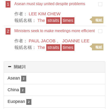
1
Asean must stay united despite problems
作者：
LEE KIM CHEW
報紙名稱：
The
straits
times
報紙
2
Ministers seek to make meetings more efficient
作者：
PAUL JACOB
、
JOANNE LEE
報紙名稱：
The
straits
times
報紙
關鍵詞
Asean
2
China
2
Euopean
2