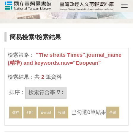
選
簡易檢索
/檢索結果
檢索策略：
"The straits Times".journal_name
(精準) and keywords.raw="Euopean"
檢索結果：共
2
筆資料
排序：
已勾選
0
筆結果
儲存
列印
E-mail
收藏
全選