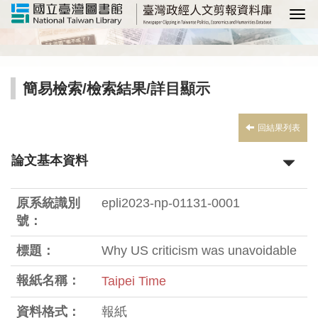
選
簡易檢索
/
檢索結果
/詳目顯示
回結果列表
論文基本資料
原系統識別
epli2023-np-01131-0001
號：
標題：
Why US criticism was unavoidable
報紙名稱：
Taipei Time
資料格式：
報紙