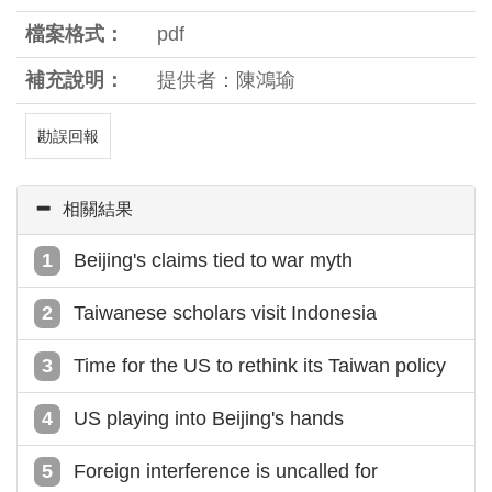
檔案格式：
pdf
補充說明：
提供者：陳鴻瑜
勘誤回報
相關結果
Beijing's claims tied to war myth
Taiwanese scholars visit Indonesia
Time for the US to rethink its Taiwan policy
US playing into Beijing's hands
Foreign interference is uncalled for