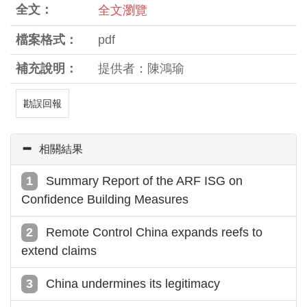
全文：
全文瀏覽
檔案格式：
pdf
補充說明：
提供者：陳鴻瑜
勘誤回報
相關結果
Summary Report of the ARF ISG on
Confidence Building Measures
Remote Control China expands reefs to
extend claims
China undermines its legitimacy