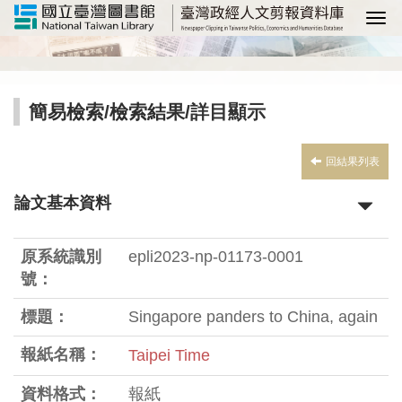
選
簡易檢索
/
檢索結果
/詳目顯示
回結果列表
論文基本資料
原系統識別
epli2023-np-01173-0001
號：
標題：
Singapore panders to China, again
報紙名稱：
Taipei Time
資料格式：
報紙