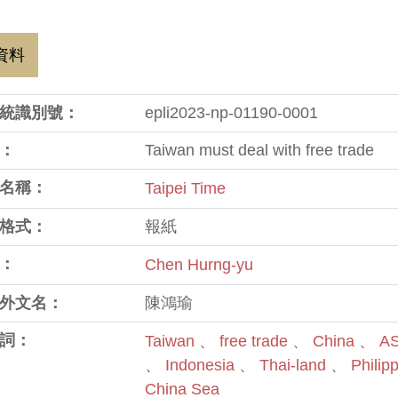
資料
統識別號：
epli2023-np-01190-0001
：
Taiwan must deal with free trade
名稱：
Taipei Time
格式：
報紙
：
Chen Hurng-yu
外文名：
陳鴻瑜
詞：
Taiwan
、
free trade
、
China
、
A
、
Indonesia
、
Thai-land
、
Philip
China Sea