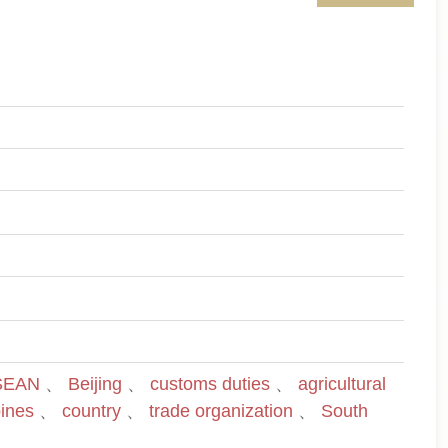
SEAN
、
Beijing
、
customs duties
、
agricultural
pines
、
country
、
trade organization
、
South