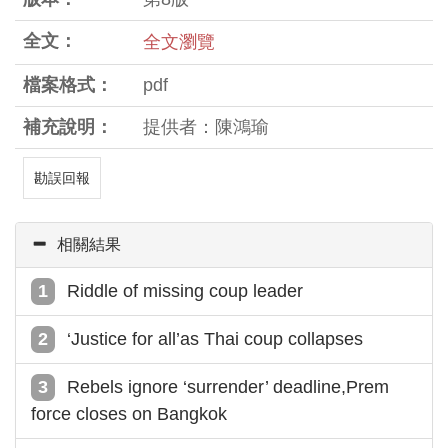
全文：
全文瀏覽
檔案格式：
pdf
補充說明：
提供者：陳鴻瑜
勘誤回報
相關結果
Riddle of missing coup leader
‘Justice for all’as Thai coup collapses
Rebels ignore ‘surrender’ deadline,Prem
force closes on Bangkok