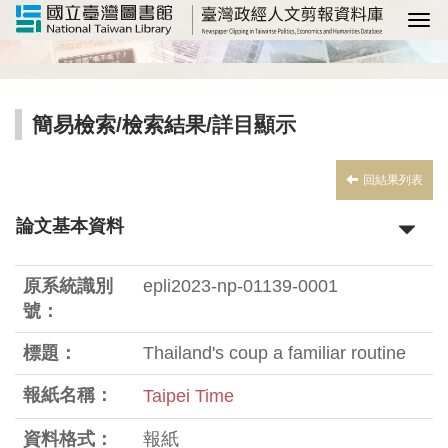
選
簡易檢索
/
檢索結果
/詳目顯示
回結果列表
論文基本資料
原系統識別
epli2023-np-01139-0001
號：
標題：
Thailand's coup a familiar routine
報紙名稱：
Taipei Time
資料格式：
報紙