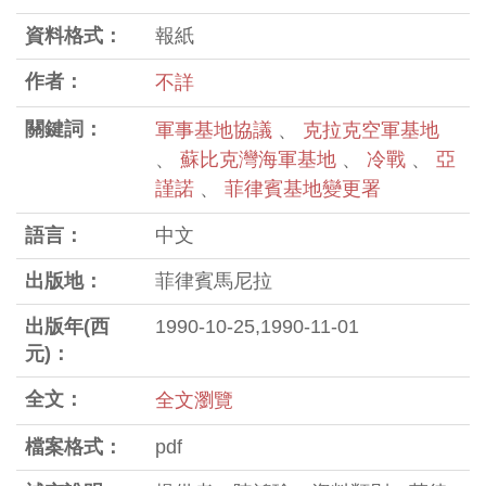
資料格式：
報紙
作者：
不詳
關鍵詞：
軍事基地協議
、
克拉克空軍基地
、
蘇比克灣海軍基地
、
冷戰
、
亞
謹諾
、
菲律賓基地變更署
語言：
中文
出版地：
菲律賓馬尼拉
出版年(西
1990-10-25,1990-11-01
元)：
全文：
全文瀏覽
檔案格式：
pdf