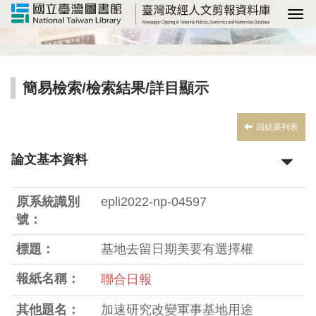
選
簡易檢索
/
檢索結果
/詳目顯示
回結果列表
論文基本資料
原系統識別
epli2022-np-04597
號：
標題：
基地去留日期美要有選擇權
報紙名稱：
聯合日報
其他題名：
加速研究改變軍事基地用途