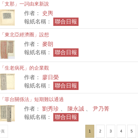
「支那」一詞由來新說
作者：
史輿
報紙名稱：
聯合日報
「東北亞經濟圈」設想
作者：
麥朗
報紙名稱：
聯合日報
「生老病死」的企業觀
作者：
廖日榮
報紙名稱：
聯合日報
「菲台關係法」短期難以通過
作者：
劉秀珍
、
陳永誠
、
尹乃菁
報紙名稱：
聯合日報
一頁
1
2
3
4
5