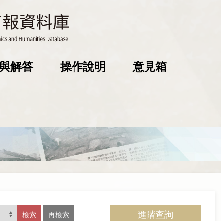
與解答
操作說明
意見箱
進階查詢
檢索
再檢索