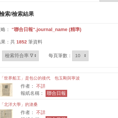
檢索
/檢索結果
策略：
"聯合日報".journal_name (精準)
結果：共
1852
筆資料
：
每頁筆數：
「世界船王」是包公的後代 包玉剛與寧波
作者：
不詳
報紙名稱：
聯合日報
「北洋大學」的滄桑
作者：
不詳