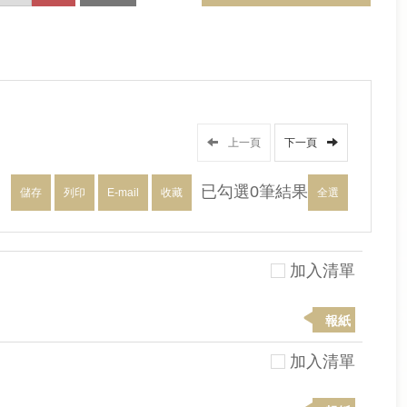
上一頁
下一頁
已勾選
0
筆結果
儲存
列印
E-mail
收藏
全選
加入清單
報紙
加入清單