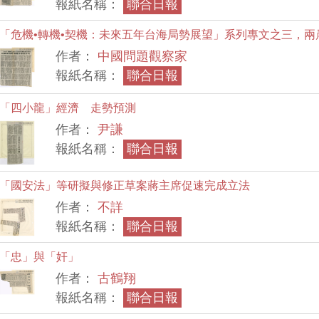
報紙名稱：
聯合日報
「危機•轉機•契機：未來五年台海局勢展望」系列專文之三，兩
作者：
中國問題觀察家
報紙名稱：
聯合日報
「四小龍」經濟 走勢預測
作者：
尹謙
報紙名稱：
聯合日報
「國安法」等研擬與修正草案蔣主席促速完成立法
作者：
不詳
報紙名稱：
聯合日報
「忠」與「奸」
作者：
古鶴翔
報紙名稱：
聯合日報