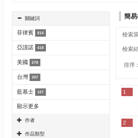
簡易
關鍵詞
菲律賓
814
檢索
亞謹諾
418
檢索
美國
278
排序
台灣
207
藍慕士
1
167
顯示更多
作者
2
作品類型