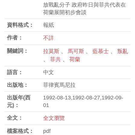
放戰亂分子 政府昨日與菲共代表在
荷蘭展開初步會談
資料格式：
報紙
作者：
不詳
關鍵詞：
拉莫斯
、
馬可斯
、
藍慕士
、
叛亂
、
菲共
、
荷蘭
語言：
中文
出版地：
菲律賓馬尼拉
出版年(西
1992-08-13,1992-08-27,1992-09-
元)：
01
全文：
全文瀏覽
檔案格式：
pdf