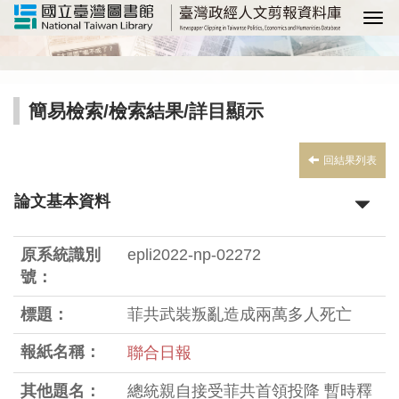
選
簡易檢索
/
檢索結果
/詳目顯示
回結果列表
論文基本資料
原系統識別
epli2022-np-02272
號：
標題：
菲共武裝叛亂造成兩萬多人死亡
報紙名稱：
聯合日報
其他題名：
總統親自接受菲共首領投降 暫時釋