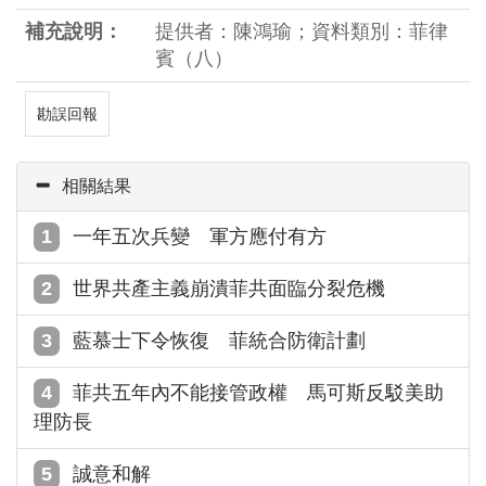
補充說明：
提供者：陳鴻瑜；資料類別：菲律
賓（八）
勘誤回報
相關結果
一年五次兵變 軍方應付有方
世界共產主義崩潰菲共面臨分裂危機
藍慕士下令恢復 菲統合防衛計劃
菲共五年內不能接管政權 馬可斯反駁美助
理防長
誠意和解