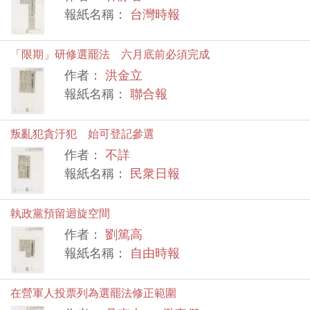
報紙名稱：
台灣時報
「限期」研修選罷法 六月底前必須完成
作者：
洪金立
報紙名稱：
聯合報
叛亂犯貪汙犯 始可登記參選
作者：
不詳
報紙名稱：
民衆日報
執政黨預留迴旋空間
作者：
劉篤高
報紙名稱：
自由時報
在營軍人投票列為選罷法修正範圍