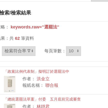
檢索
/檢索結果
策略：
keywords.raw="選罷法"
結果：共
62
筆資料
：
每頁筆數：
「政黨比例代表制」擬明訂於選罷法中
作者：
洪金立
報紙名稱：
聯合報
「總統選罷法草案」付委 五月底前完成審查
作者：
林靜君