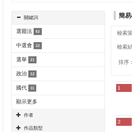
簡易
關鍵詞
選罷法
62
檢索
中選會
22
檢索
選舉
21
排序
政治
12
國代
1
11
顯示更多
作者
2
作品類型