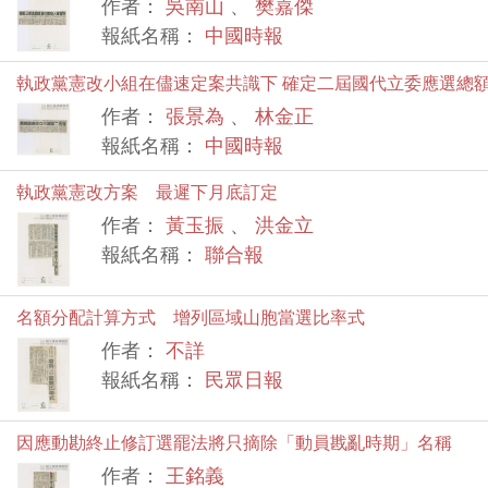
作者：
吳南山
、
樊嘉傑
報紙名稱：
中國時報
執政黨憲改小組在儘速定案共識下 確定二屆國代立委應選總
作者：
張景為
、
林金正
報紙名稱：
中國時報
執政黨憲改方案 最遲下月底訂定
作者：
黃玉振
、
洪金立
報紙名稱：
聯合報
名額分配計算方式 增列區域山胞當選比率式
作者：
不詳
報紙名稱：
民眾日報
因應動勘終止修訂選罷法將只摘除「動員戡亂時期」名稱
作者：
王銘義