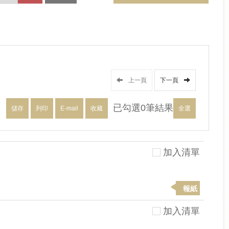
上一頁
下一頁
已勾選
0
筆結果
儲存
列印
E-mail
收藏
全選
加入清單
報紙
加入清單