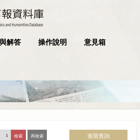
與解答
操作說明
意見箱
進階查詢
檢索
再檢索