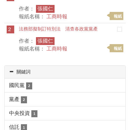
作者：
張國仁
報紙名稱：
工商時報
報紙
2
法務部擬制訂特別法 清查各政黨黨產
作者：
張國仁
報紙名稱：
工商時報
報紙
關鍵詞
國民黨
2
黨產
2
中央投資
1
信託
1