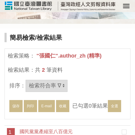
選
簡易檢索
/檢索結果
檢索策略：
"張國仁".author_zh (精準)
檢索結果：共
2
筆資料
排序：
已勾選
0
筆結果
儲存
列印
E-mail
收藏
全選
1
國民黨黨產縮至八百億元