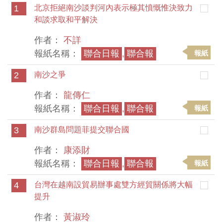
1
北京拒絕南沙談判河內表示極其憤慨惟決致力
和談求取和平解決
作者：
不詳
報紙名稱：
聯合日報
,
聯合報
報紙
2
南沙之爭
作者：
龍傳仁
報紙名稱：
聯合日報
,
聯合報
報紙
3
南沙群島問題菲提交聯合國
作者：
康添財
報紙名稱：
聯合日報
,
聯合報
報紙
4
台灣在越南設貿易辦事處雙方經貿關係將大幅
提升
作者：
黃淑玲