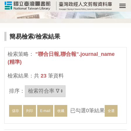
選
簡易檢索
/檢索結果
檢索策略：
"聯合日報,聯合報".journal_name
(精準)
檢索結果：共
23
筆資料
排序：
已勾選
0
筆結果
儲存
列印
E-mail
收藏
全選