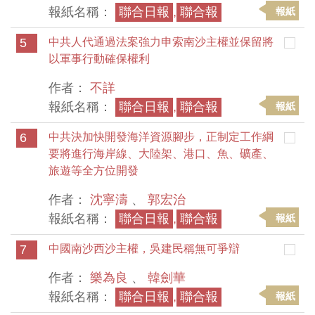
報紙名稱：
聯合日報
,
聯合報
報紙
5
中共人代通過法案強力申索南沙主權並保留將
以軍事行動確保權利
作者：
不詳
報紙名稱：
聯合日報
,
聯合報
報紙
6
中共決加快開發海洋資源腳步，正制定工作綱
要將進行海岸線、大陸架、港口、魚、礦產、
旅遊等全方位開發
作者：
沈寧濤
、
郭宏治
報紙名稱：
聯合日報
,
聯合報
報紙
7
中國南沙西沙主權，吳建民稱無可爭辯
作者：
樂為良
、
韓劍華
報紙名稱：
聯合日報
,
聯合報
報紙