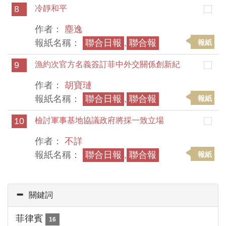
8
冷靜和平
作者：
塵逸
報紙名稱：
聯合日報
,
聯合報
報紙
9
漁約次官方名義簽訂菲中外交關係創新紀
作者：
胡寶璉
報紙名稱：
聯合日報
,
聯合報
報紙
10
檢討軍事基地協議政府將採一致立場
作者：
不詳
報紙名稱：
聯合日報
,
聯合報
報紙
關鍵詞
菲律賓
16