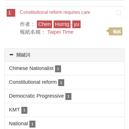
1
Constitutional reform requires care
作者：
Chen
Hurng
-
yu
報紙名稱：
Taipei Time
報紙
關鍵詞
Chinese Nationalist
1
Constitutional reform
1
Democratic Progressive
1
KMT
1
National
1