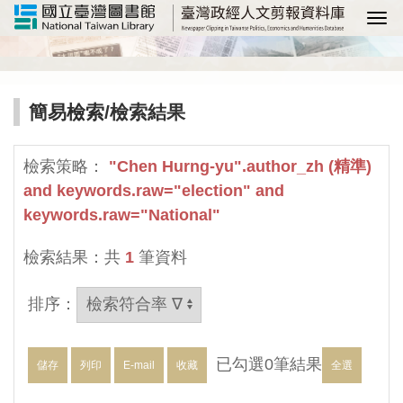
選
簡易檢索
/檢索結果
檢索策略：
"Chen Hurng-yu".author_zh (精準)
and keywords.raw="election" and
keywords.raw="National"
檢索結果：共
1
筆資料
排序：
已勾選
0
筆結果
儲存
列印
E-mail
收藏
全選