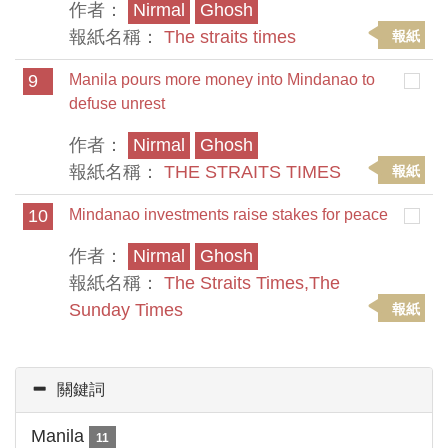
作者：
Nirmal
Ghosh
報紙名稱：
The straits times
報紙
9
Manila pours more money into Mindanao to
defuse unrest
作者：
Nirmal
Ghosh
報紙名稱：
THE STRAITS TIMES
報紙
10
Mindanao investments raise stakes for peace
作者：
Nirmal
Ghosh
報紙名稱：
The Straits Times,The
Sunday Times
報紙
關鍵詞
Manila
11