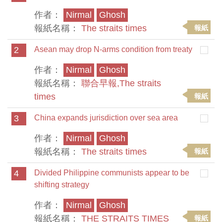
作者：
Nirmal
Ghosh
報紙名稱：
The straits times
報紙
2
Asean may drop N-arms condition from treaty
作者：
Nirmal
Ghosh
報紙名稱：
聯合早報,The straits
times
報紙
3
China expands jurisdiction over sea area
作者：
Nirmal
Ghosh
報紙名稱：
The straits times
報紙
4
Divided Philippine communists appear to be
shifting strategy
作者：
Nirmal
Ghosh
報紙名稱：
THE STRAITS TIMES
報紙