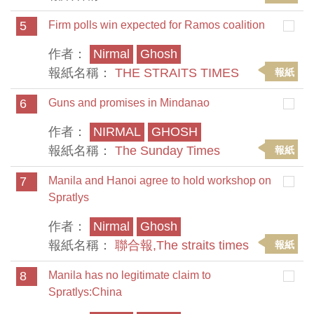
5
Firm polls win expected for Ramos coalition
作者：
Nirmal
Ghosh
報紙名稱：
THE STRAITS TIMES
報紙
6
Guns and promises in Mindanao
作者：
NIRMAL
GHOSH
報紙名稱：
The Sunday Times
報紙
7
Manila and Hanoi agree to hold workshop on
Spratlys
作者：
Nirmal
Ghosh
報紙名稱：
聯合報,The straits times
報紙
8
Manila has no legitimate claim to
Spratlys:China