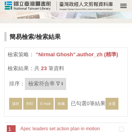
選
簡易檢索
/檢索結果
檢索策略：
"Nirmal Ghosh".author_zh (精準)
檢索結果：共
23
筆資料
排序：
已勾選
0
筆結果
儲存
列印
E-mail
收藏
全選
1
Apec leaders set action plan in motion