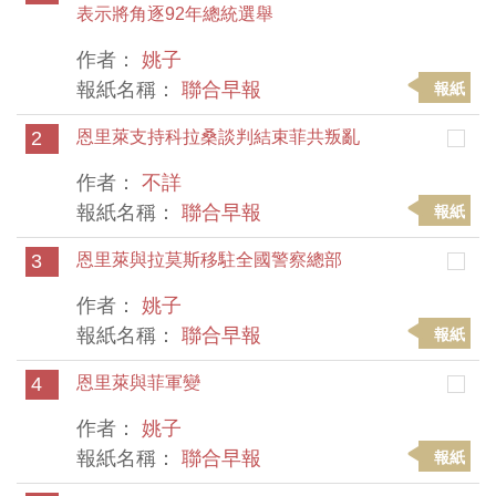
表示將角逐92年總統選舉
作者：
姚子
報紙名稱：
聯合早報
報紙
2
恩里萊支持科拉桑談判結束菲共叛亂
作者：
不詳
報紙名稱：
聯合早報
報紙
3
恩里萊與拉莫斯移駐全國警察總部
作者：
姚子
報紙名稱：
聯合早報
報紙
4
恩里萊與菲軍變
作者：
姚子
報紙名稱：
聯合早報
報紙