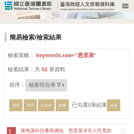
選
簡易檢索
/檢索結果
檢索策略：
keywords.raw="恩里萊"
檢索結果：共
52
筆資料
排序：
已勾選
0
筆結果
儲存
列印
E-mail
收藏
全選
1
後悔讓科拉桑當總統 恩里萊求菲人民寬恕