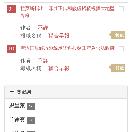
9
拉莫斯指出 菲共正借和談虛招積極擴大地盤
奪權
作者：
不詳
報紙名稱：
聯合早報
報紙
10
摩洛民族解放陣線承認科拉桑政府為合法政府
作者：
不詳
報紙名稱：
聯合早報
報紙
關鍵詞
恩里萊
52
菲律賓
38