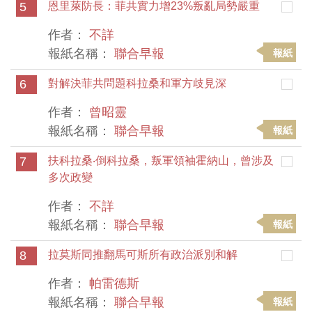
5
恩里萊防長：菲共實力增23%叛亂局勢嚴重
作者：
不詳
報紙名稱：
聯合早報
報紙
6
對解決菲共問題科拉桑和軍方歧見深
作者：
曾昭靈
報紙名稱：
聯合早報
報紙
7
扶科拉桑‧倒科拉桑，叛軍領袖霍納山，曾涉及
多次政變
作者：
不詳
報紙名稱：
聯合早報
報紙
8
拉莫斯同推翻馬可斯所有政治派別和解
作者：
帕雷德斯
報紙名稱：
聯合早報
報紙